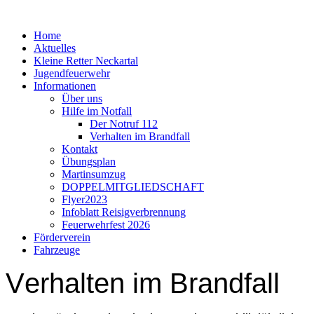
Home
Aktuelles
Kleine Retter Neckartal
Jugendfeuerwehr
Informationen
Über uns
Hilfe im Notfall
Der Notruf 112
Verhalten im Brandfall
Kontakt
Übungsplan
Martinsumzug
DOPPELMITGLIEDSCHAFT
Flyer2023
Infoblatt Reisigverbrennung
Feuerwehrfest 2026
Förderverein
Fahrzeuge
V
erhalten im Brandfall